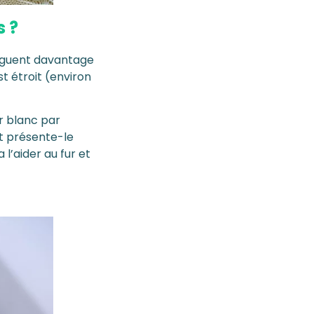
s ?
tinguent davantage
t étroit (environ
r blanc par
et présente-le
a l’aider au fur et