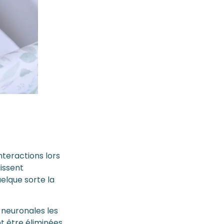
nteractions lors
lissent
uelque sorte la
s neuronales les
t être éliminées