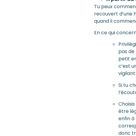
Tu peux commencer
recouvert d’une ho
quand il commenc
En ce qui concerne
Privilé
pas de 
petit e
c’est u
vigilan
Si tu c
l’écout
Choisis
être lég
enfin à
corresp
donc trè