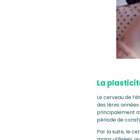
La plastici
Le cerveau de l’ê
des 1ères années 
principalement av
période de constr
Par la suite, le 
moins utilisées, 