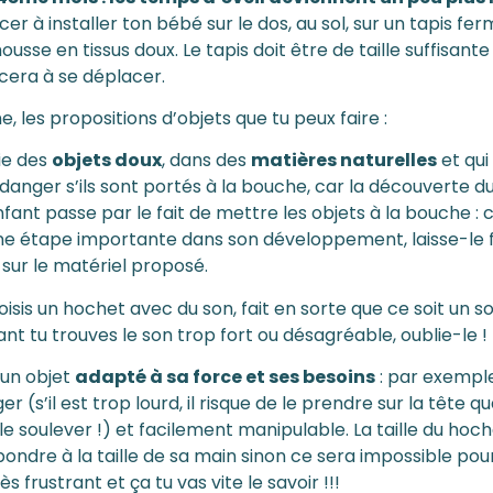
 à installer ton bébé sur le dos, au sol, sur un tapis fer
usse en tissus doux. Le tapis doit être de taille suffisant
era à se déplacer.
, les propositions d’objets que tu peux faire :
gie des
objets doux
, dans des
matières naturelles
et qui
danger s’ils sont portés à la bouche, car la découverte 
nfant passe par le fait de mettre les objets à la bouche : c
ne étape importante dans son développement, laisse-le f
t sur le matériel proposé.
hoisis un hochet avec du son, fait en sorte que ce soit un so
ant tu trouves le son trop fort ou désagréable, oublie-le !
 un objet
adapté à sa force et ses besoins
: par exemple
er (s’il est trop lourd, il risque de le prendre sur la tête qu
 le soulever !) et facilement manipulable. La taille du hoch
ondre à la taille de sa main sinon ce sera impossible pour l
s frustrant et ça tu vas vite le savoir !!!