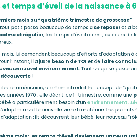
 et temps d’éveil de la naissance à 
remiers mois ou “quatrième trimestre de grossesse”
e tout petit passe beaucoup de temps à
se reposer
et a b
alme et régulier
, les temps d’éveil calme, au cours de l
reux.
s mois, lui demandent beaucoup d’efforts d’adaptation à 
our l’instant, il a juste
besoin de TOI
et de
faire connai
avec ce nouvel environnement.
Tout ce qui se passe aut
 découverte
!
auteure américaine, a même introduit le concept de “qua
es années 1970 : elle décrit, ce 1ᵉʳ trimestre, comme une
p
bébé a particulièrement besoin d’un
environnement, séc
’adapter à cette nouvelle vie extra-utérine. Les parents é
d’adaptation : ils découvrent leur bébé, leur nouveau “rôl
 4ème mois : les temps d’éveil deviennent un peu plus