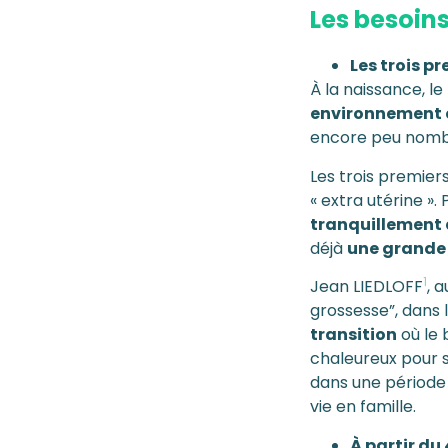
Les besoins
Les trois p
À la naissance, l
environnement c
encore peu nomb
Les trois premier
« extra utérine ». P
tranquillement 
déjà
une grande
1
Jean LIEDLOFF
, 
grossesse”, dans l
transition
où le 
chaleureux pour s
dans une période 
vie en famille.
À partir du