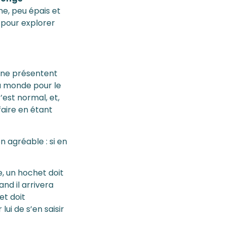
me, peu épais et
e pour explorer
 ne présentent
du monde pour le
’est normal, et,
aire en étant
n agréable : si en
, un hochet doit
and il arrivera
et doit
ui de s’en saisir