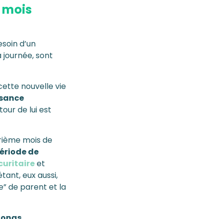
6 mois
esoin d’un
a journée, sont
cette nouvelle vie
ssance
our de lui est
trième mois de
ériode de
uritaire
et
tant, eux aussi,
e” de parent et la
 longs