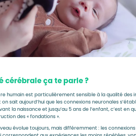
té cérébrale ça te parle ?
tre humain est particulièrement sensible à la qualité des i
: on sait aujourd’hui que les connexions neuronales s’étab
ant la naissance et jusqu’au 5 ans de l’enfant, c’est en q
uction des « fondations ».
cerveau évolue toujours, mais différemment : les connexion
qui correspondent aux expériences les moins répétées, von